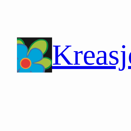
Hopp
til
innhold
Kreasj