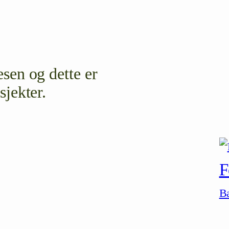
sen og dette er
sjekter.
F
B