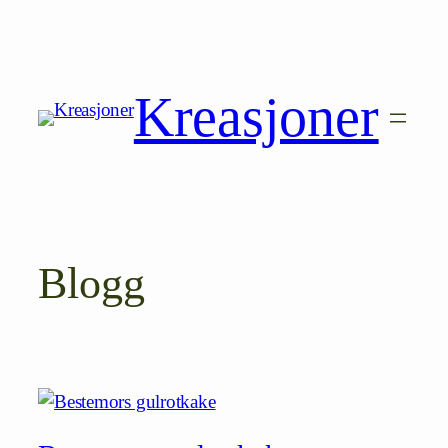
Hopp
til
innhold
Kreasjoner
Blogg