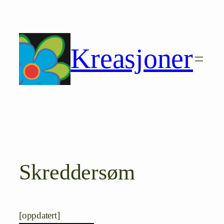
Hopp
til
innhold
Kreasjoner
Skreddersøm
[oppdatert]