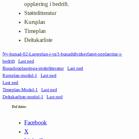
opplæring i bedrift.
Støttelitteratur
Kursplan
Timeplan
Deltakarliste
Ny-bunad-02-Laereplan-i-vg3-bunadtilvirkerfaget-opplaering-i-
bedrift
Last ned
Bunadopplaeringa-stottelitteratur
Last ned
Kursplan-modul-1
Last ned
Last ned
Timeplan-Modul-1
Last ned
Deltakarliste-modul-1
Last ned
Del dette:
Facebook
X