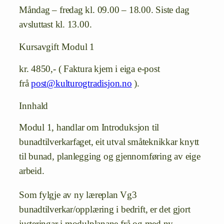
Måndag – fredag kl. 09.00 – 18.00. Siste dag
avsluttast kl. 13.00.
Kursavgift Modul 1
kr. 4850,- ( Faktura kjem i eiga e-post
frå
post@kulturogtradisjon.no
).
Innhald
Modul 1, handlar om Introduksjon til
bunadtilverkarfaget, eit utval småteknikkar knytt
til bunad, planlegging og gjennomføring av eige
arbeid.
Som fylgje av ny læreplan Vg3
bunadtilverkar/opplæring i bedrift, er det gjort
justeringar i modulplanane frå og med ny