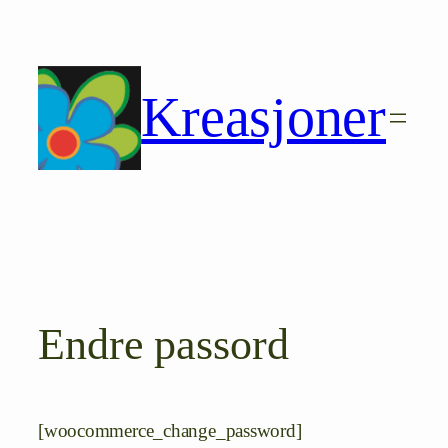
Hopp
til
innhold
Kreasjoner
Endre passord
[woocommerce_change_password]