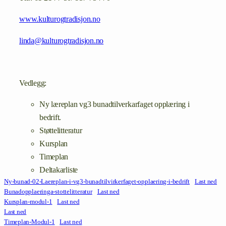
www.kulturogtradisjon.no
linda@kulturogtradisjon.no
Vedlegg:
Ny læreplan vg3 bunadtilverkarfaget opplæring i
bedrift.
Støttelitteratur
Kursplan
Timeplan
Deltakarliste
Ny-bunad-02-Laereplan-i-vg3-bunadtilvirkerfaget-opplaering-i-bedrift
Last ned
Bunadopplaeringa-stottelitteratur
Last ned
Kursplan-modul-1
Last ned
Last ned
Timeplan-Modul-1
Last ned