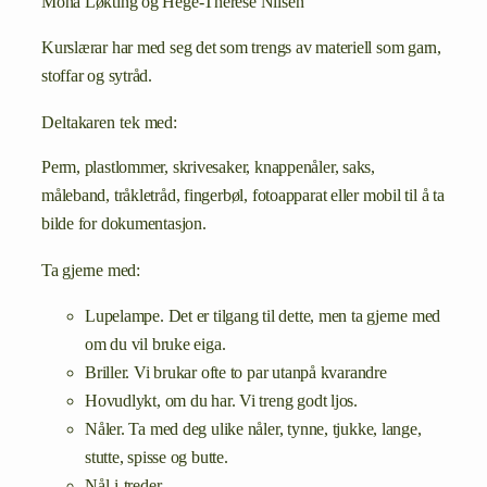
Mona Løkting og Hege-Therese Nilsen
Kurslærar har med seg det som trengs av materiell som garn,
stoffar og sytråd.
Deltakaren tek med:
Perm, plastlommer, skrivesaker, knappenåler, saks,
måleband, tråkletråd, fingerbøl, fotoapparat eller mobil til å ta
bilde for dokumentasjon.
Ta gjerne med:
Lupelampe. Det er tilgang til dette, men ta gjerne med
om du vil bruke eiga.
Briller. Vi brukar ofte to par utanpå kvarandre
Hovudlykt, om du har. Vi treng godt ljos.
Nåler. Ta med deg ulike nåler, tynne, tjukke, lange,
stutte, spisse og butte.
Nål-i-treder