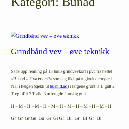
Kategori:
Bunad
Grindbånd vev – øve teknikk
Satte opp renning på 13 hulls grindvevkort i pvc fra heftet
«Bunad – Hva er det?» som jeg fikk på regionledermøte i
NH i helgen (sjekk ut
husflid.no
) i fargene grønt 8 T, gult 2
T og blått 3 T alle 3 m lengde. Innslag gult.
H – M – H – M – H – M – H – M – H – M – H – M – H
Gr Gr Gr Gu Gu Gr Gr Gr Bl Gr Bl Gr Bl