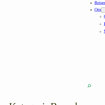
Reise
Om
Søk