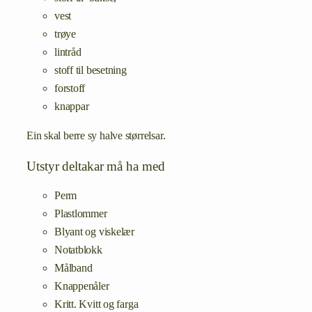
vest
trøye
lintråd
stoff til besetning
forstoff
knappar
Ein skal berre sy halve størrelsar.
Utstyr deltakar må ha med
Perm
Plastlommer
Blyant og viskelær
Notatblokk
Målband
Knappenåler
Kritt. Kvitt og farga