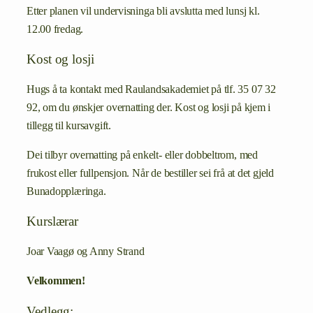
Etter planen vil undervisninga bli avslutta med lunsj kl.
12.00 fredag.
Kost og losji
Hugs å ta kontakt med Raulandsakademiet på tlf. 35 07 32
92, om du ønskjer overnatting der. Kost og losji på kjem i
tillegg til kursavgift.
Dei tilbyr overnatting på enkelt- eller dobbeltrom, med
frukost eller fullpensjon. Når de bestiller sei frå at det gjeld
Bunadopplæringa.
Kurslærar
Joar Vaagø og Anny Strand
Velkommen!
Vedlegg: