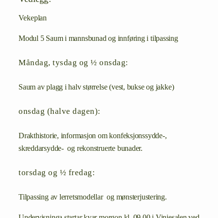
Vekeplan
Modul 5 Saum i mannsbunad og innføring i tilpassing
Måndag, tysdag og ½ onsdag:
Saum av plagg i halv størrelse (vest, bukse og jakke)
onsdag (halve dagen):
Drakthistorie, informasjon om konfeksjonssydde-,
skreddarsydde- og rekonstruerte bunader.
torsdag og ½ fredag:
Tilpassing av lerretsmodellar og mønsterjustering.
Undervisninga startar kvar morgon kl. 09.00 i Vinjesalen ved