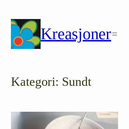
Hopp
til
innhold
Kreasjoner
Kategori:
Sundt