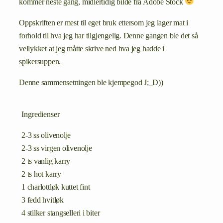
kommer neste gang, midlertidig bilde fra Adobe Stock
Oppskriften er mest til eget bruk ettersom jeg lager mat i
forhold til hva jeg har tilgjengelig. Denne gangen ble det så
vellykket at jeg måtte skrive ned hva jeg hadde i
spikersuppen.
Denne sammensetningen ble kjempegod J;_D))
Ingredienser
2-3 ss olivenolje
2-3 ss virgen olivenolje
2 ts vanlig karry
2 ts hot karry
1 charlottløk kuttet fint
3 fedd hvitløk
4 stilker stangselleri i biter