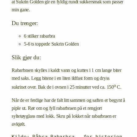
at Sukrin Golden gir en fyldig rundt sukkersmak som passer
min gane.
Du trenger:
6 stilker rabarbra
5-6 ts toppede Sukrin Golden
Slik gjør du:
Rabarbraen skylles i kaldt vann og kuttes i 1 cm lange biter
med saks. Legg bitene i en liten ildfast form og dryss
o
sukrinet over. Bak de i ovnen i 25 minutter ved ca. 150
C.
Når de er ferdige har de falt litt sammen og saften er begynt å
piple ut. Rør om og fyll rabarbraen på et rengjort
syltetøyglass med lokk. Skru på lokket når rabarbraen er
avkjølt.
Kilde: Råbra Rabarbra - for historien, 