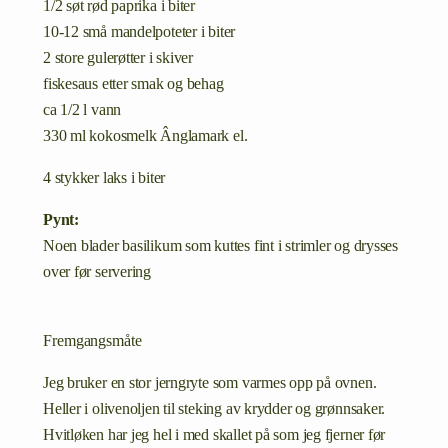
1/2 søt rød paprika i biter
10-12 små mandelpoteter i biter
2 store gulerøtter i skiver
fiskesaus etter smak og behag
ca 1/2 l vann
330 ml kokosmelk Ânglamark el.
4 stykker laks i biter
Pynt:
Noen blader basilikum som kuttes fint i strimler og drysses
over før servering
Fremgangsmåte
Jeg bruker en stor jerngryte som varmes opp på ovnen.
Heller i olivenoljen til steking av krydder og grønnsaker.
Hvitløken har jeg hel i med skallet på som jeg fjerner før