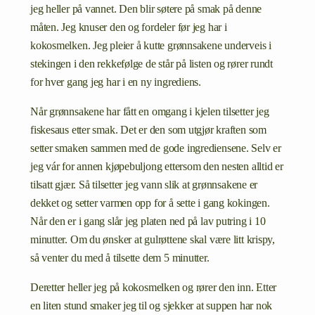
jeg heller på vannet. Den blir søtere på smak på denne
måten. Jeg knuser den og fordeler før jeg har i
kokosmelken. Jeg pleier å kutte grønnsakene underveis i
stekingen i den rekkefølge de står på listen og rører rundt
for hver gang jeg har i en ny ingrediens.
Når grønnsakene har fått en omgang i kjelen tilsetter jeg
fiskesaus etter smak. Det er den som utgjør kraften som
setter smaken sammen med de gode ingrediensene. Selv er
jeg vár for annen kjøpebuljong ettersom den nesten alltid er
tilsatt gjær. Så tilsetter jeg vann slik at grønnsakene er
dekket og setter varmen opp for å sette i gang kokingen.
Når den er i gang slår jeg platen ned på lav putring i 10
minutter. Om du ønsker at gulrøttene skal være litt krispy,
så venter du med å tilsette dem 5 minutter.
Deretter heller jeg på kokosmelken og rører den inn. Etter
en liten stund smaker jeg til og sjekker at suppen har nok