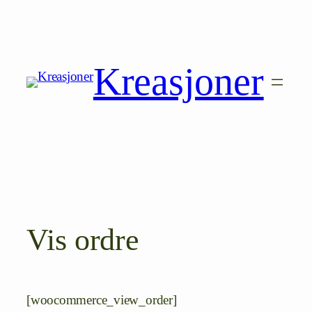
Hopp
til
innhold
Kreasjoner
Vis ordre
[woocommerce_view_order]