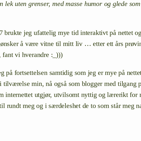
en lek uten grenser, med masse humor og glede som 
 brukte jeg ufattelig mye tid interaktivt på nettet o
nsker å være vitne til mitt liv … etter ett års prø
 fant vi hverandre :_)))
eg på fortsettelsen samtidig som jeg er mye på nett
l i tilværelse min, nå også som blogger med tilgang 
m internettet utgjør, utvilsomt nyttig og lærerikt for
 til rundt meg og i særdeleshet de to som står meg 