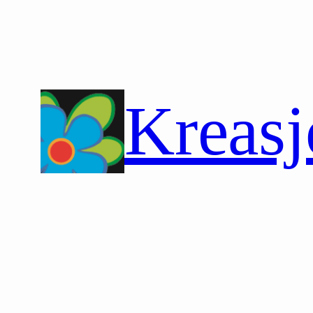
Hopp
til
innhold
Kreasj