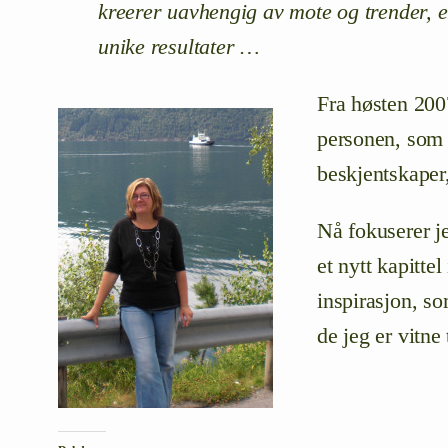
kreerer uavhengig av mote og trender, 
unike resultater …
Fra høsten 2007
personen, som ø
beskjentskaper,
Nå fokuserer j
et nytt kapitte
inspirasjon, so
de jeg er vitne