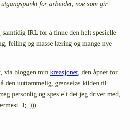
utgangspunkt for arbeidet, noe som gir
g samtidig IRL for å finne den helt spesielle
ving, feiling og masse læring og mange nye
et, via bloggen min
kreasjoner
, den åpner for
på den uuttømmelig, grenseløs kilden til
 meg personlig og spesielt det jeg driver med,
nærmest J;_)))