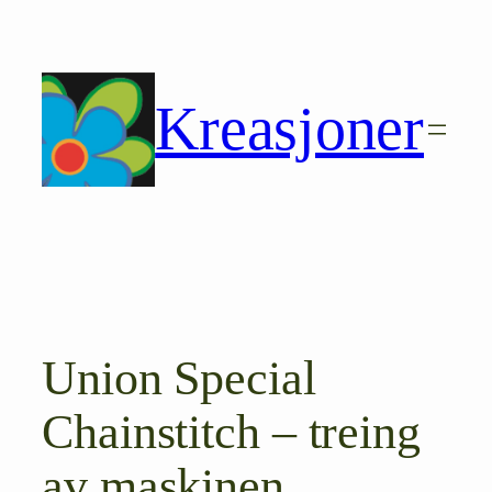
Hopp
til
innhold
Kreasjoner
Union Special
Chainstitch – treing
av maskinen