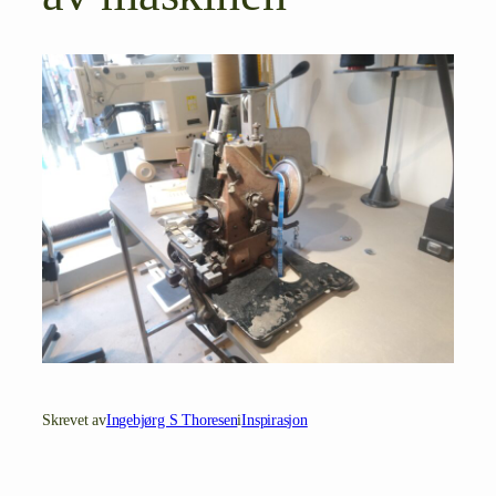
Skrevet av
Ingebjørg S Thoresen
i
Inspirasjon