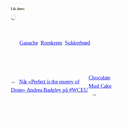
Lik dette:
Laster
inn…
Ganache
Romkrem
Sukkerbrød
Chocolate
←
Når «Perfect is the enemy of
Mud Cake
Done» Andrea Badgley på #WCEU
→