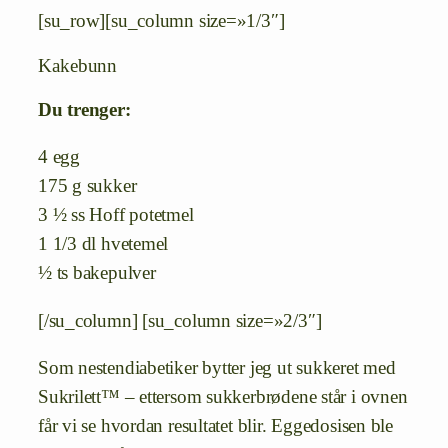
[su_row][su_column size=»1/3″]
Kakebunn
Du trenger:
4 egg
175 g sukker
3 ½ ss Hoff potetmel
1 1/3 dl hvetemel
½ ts bakepulver
[/su_column] [su_column size=»2/3″]
Som nestendiabetiker bytter jeg ut sukkeret med
Sukrilett™ – ettersom sukkerbrødene står i ovnen
får vi se hvordan resultatet blir. Eggedosisen ble