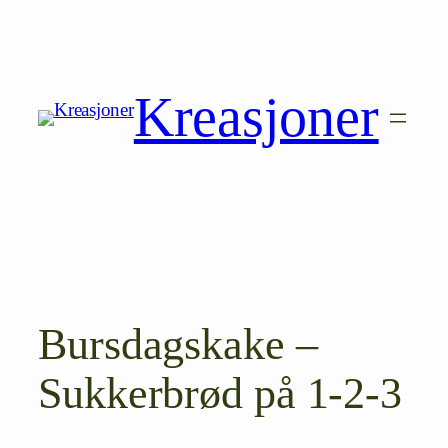
Hopp
til
innhold
Kreasjoner
Bursdagskake –
Sukkerbrød på 1-2-3