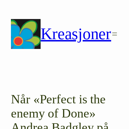
Hopp
til
innhold
Kreasjoner
Når «Perfect is the
enemy of Done»
Andrea Badgley på