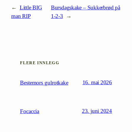
←
Little BIG
Bursdagskake – Sukkerbrød på
man RIP
1-2-3
→
FLERE INNLEGG
16. mai 2026
Bestemors gulrotkake
23. juni 2024
Focaccia