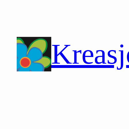
Hopp
til
innhold
Kreasj