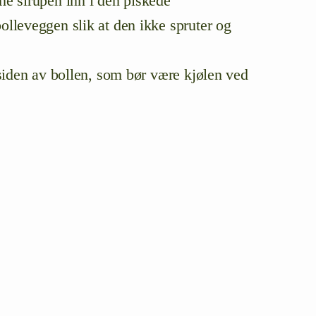
me sirupen inn i den piskede
olleveggen slik at den ikke spruter og
siden av bollen, som bør være kjølen ved