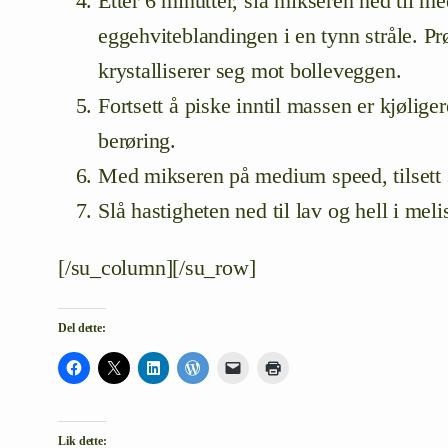
Etter
6 minutter, slå mikseren ned til m
eggehviteblandingen i en tynn stråle. Pr
krystalliserer seg mot bolleveggen.
Fortsett å piske inntil massen er kjøliger
berøring.
Med mikseren på me
dium speed, tilsett
Slå hastigheten ned til lav og hell i meli
[/su_column][/su_row]
Del dette:
Lik dette: