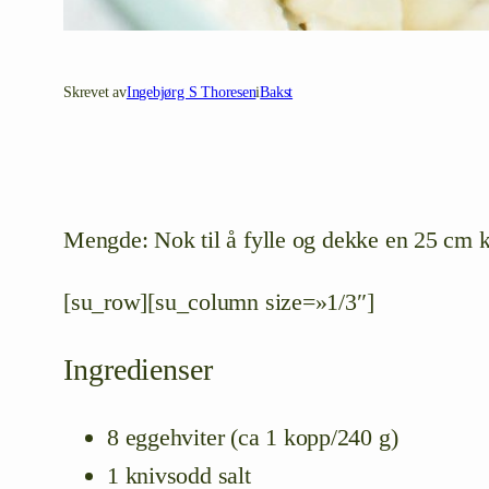
Skrevet av
Ingebjørg S Thoresen
i
Bakst
Mengde: Nok til å fylle og dekke en 25 cm 
[su_row][su_column size=»1/3″]
Ingredienser
8 eggehviter (ca 1 kopp/240 g)
1 knivsodd salt