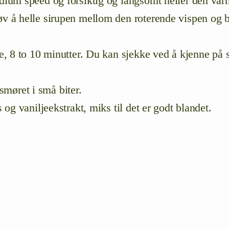
edium speed og forsiktig og langsomt heller den var
øv å helle sirupen mellom den roterende vispen og b
e
, 8 to 10 minutter. Du kan sjekke ved å kjenne på 
 smøret i små biter.
s og vaniljeekstrakt
, miks til det er godt blandet.