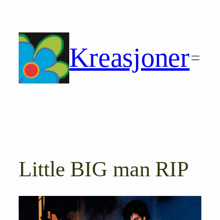
Hopp
til
innhold
Kreasjoner
Little BIG man RIP