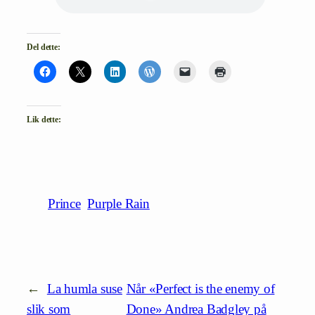
Del dette:
Lik dette:
Prince
Purple Rain
←
La humla suse
Når «Perfect is the enemy of
slik som
Done» Andrea Badgley på