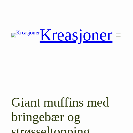
Hopp
til
innhold
Kreasjoner
Giant muffins med
bringebær og
strøsseltopping