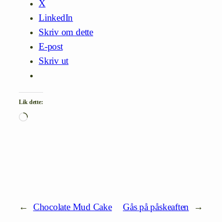
X
LinkedIn
Skriv om dette
E-post
Skriv ut
Lik dette:
Laster
inn…
←
Chocolate Mud Cake
Gås på påskeaften
→