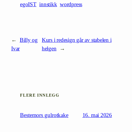
egoIST
innstikk
wordpress
←
Billy og
Kurs i redesign går av stabelen i
Ivar
helgen
→
FLERE INNLEGG
16. mai 2026
Bestemors gulrotkake