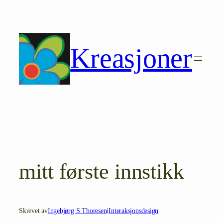
Hopp
til
innhold
Kreasjoner
mitt første innstikk
Skrevet av
Ingebjørg S Thoresen
i
Interaksjonsdesign