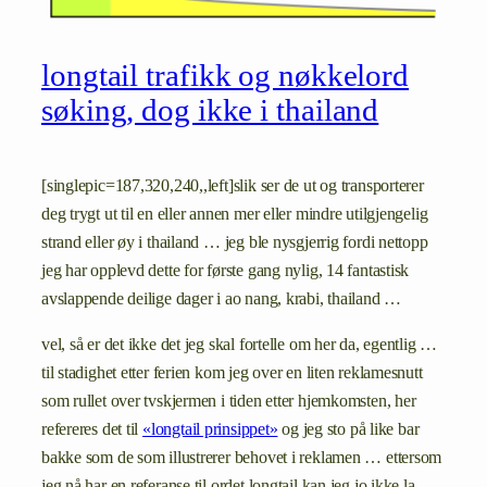
longtail trafikk og nøkkelord
søking, dog ikke i thailand
[singlepic=187,320,240,,left]slik ser de ut og transporterer
deg trygt ut til en eller annen mer eller mindre utilgjengelig
strand eller øy i thailand … jeg ble nysgjerrig fordi nettopp
jeg har opplevd dette for første gang nylig, 14 fantastisk
avslappende deilige dager i ao nang, krabi, thailand …
vel, så er det ikke det jeg skal fortelle om her da, egentlig …
til stadighet etter ferien kom jeg over en liten reklamesnutt
som rullet over tvskjermen i tiden etter hjemkomsten, her
refereres det til
«longtail prinsippet»
og jeg sto på like bar
bakke som de som illustrerer behovet i reklamen … ettersom
jeg nå har en referanse til ordet longtail kan jeg jo ikke la