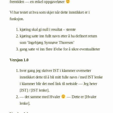
fremtiden — en enkel oppgaveløser
Vi har testet ut hva som skjer når dette innstikket er i
funksjon.
kjøring skal gi null i resultat – stemte
kjøring satte inn fullt navn etter å ha definert return
som ‘Ingebjørg Synnøve Thoresen’
gang satte vi inn flere if/else for å sikre eventualiteter
Versjon 1.0
hver gang jeg skriver IST i klammer oversetter
innstikket dette til å bli mitt fulle navn / med IST lenke
i klammer blir det med link til nettside — Jeg heter
[IST] / [IST lenke].
— det samme med Hvaler
— Dette er [Hvaler
lenke].