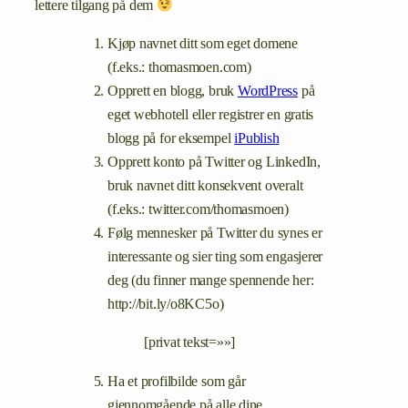
lettere tilgang på dem
Kjøp navnet ditt som eget domene
(f.eks.: thomasmoen.com)
Opprett en blogg, bruk
WordPress
på
eget webhotell eller registrer en gratis
blogg på for eksempel
iPublish
Opprett konto på Twitter og LinkedIn,
bruk navnet ditt konsekvent overalt
(f.eks.: twitter.com/thomasmoen)
Følg mennesker på Twitter du synes er
interessante og sier ting som engasjerer
deg (du finner mange spennende her:
http://bit.ly/o8KC5o)
[privat tekst=»»]
Ha et profilbilde som går
gjennomgående på alle dine