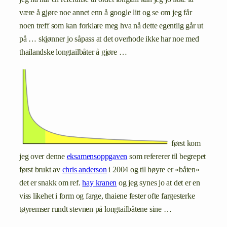
være å gjøre noe annet enn å google litt og se om jeg får
noen treff som kan forklare meg hva nå dette egentlig går ut
på … skjønner jo såpass at det overhode ikke har noe med
thailandske longtailbåter å gjøre …
først kom
jeg over denne
eksamensoppgaven
som refererer til begrepet
først brukt av
chris anderson
i 2004 og til høyre er «båten»
det er snakk om ref.
hay kranen
og jeg synes jo at det er en
viss likehet i form og farge, thaiene fester ofte fargesterke
tøyremser rundt stevnen på longtailbåtene sine …