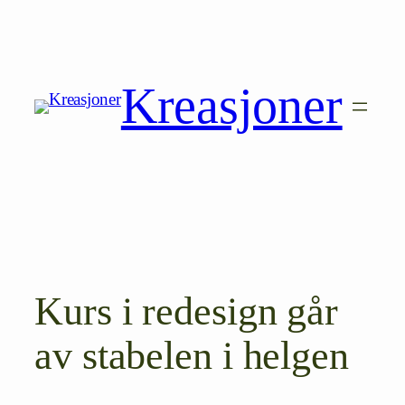
Hopp
til
innhold
Kreasjoner
Kurs i redesign går
av stabelen i helgen