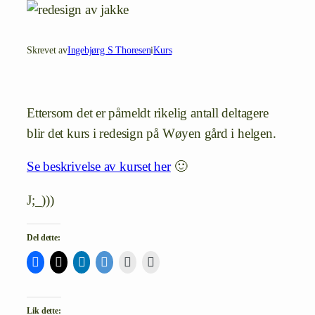
Skrevet av
Ingebjørg S Thoresen
i
Kurs
Ettersom det er påmeldt rikelig antall deltagere
blir det kurs i redesign på Wøyen gård i helgen.
Se beskrivelse av kurset her
🙂
J;_)))
Del dette:
Lik dette: