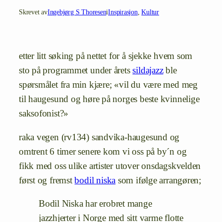
Skrevet av
Ingebjørg S Thoresen
i
Inspirasjon
, 
Kultur
etter litt søking på nettet for å sjekke hvem som
sto på programmet under årets
sildajazz
ble
spørsmålet fra min kjære; «vil du være med meg
til haugesund og høre på norges beste kvinnelige
saksofonist?»
raka vegen (rv134) sandvika-haugesund og
omtrent 6 timer senere kom vi oss på by´n og
fikk med oss ulike artister utover onsdagskvelden
først og fremst
bodil niska
som ifølge arrangøren;
Bodil Niska har erobret mange
jazzhjerter i Norge med sitt varme flotte