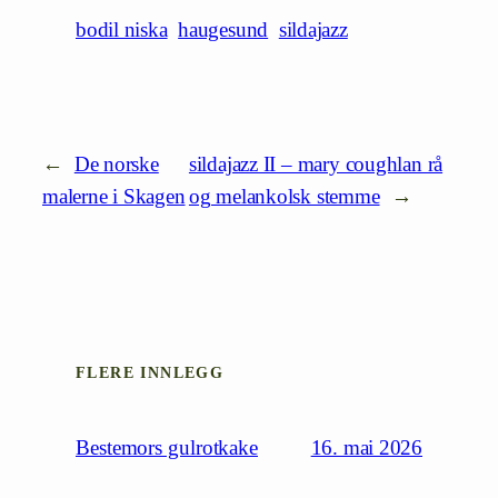
bodil niska
haugesund
sildajazz
←
De norske
sildajazz II – mary coughlan rå
malerne i Skagen
og melankolsk stemme
→
FLERE INNLEGG
16. mai 2026
Bestemors gulrotkake