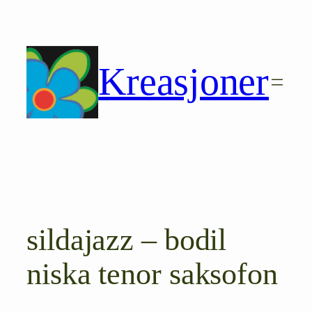
Hopp
til
innhold
Kreasjoner
sildajazz – bodil
niska tenor saksofon