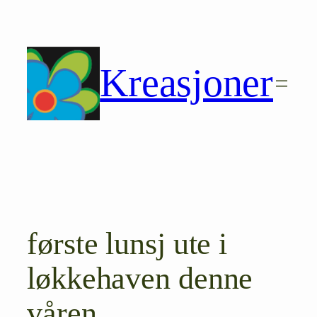
Hopp
til
innhold
Kreasjoner
første lunsj ute i
løkkehaven denne
våren