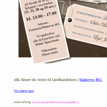
slik finner du veien til landhandelsen i
blakervn 461
,
Vis større kart
anita solvang
ha en fin dag med blanke ark og nye muligheter :))