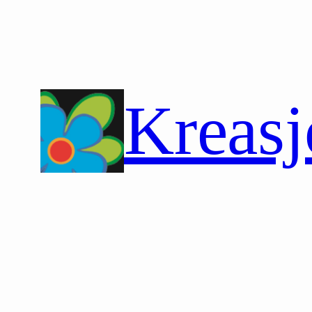
Hopp
til
innhold
Kreasj