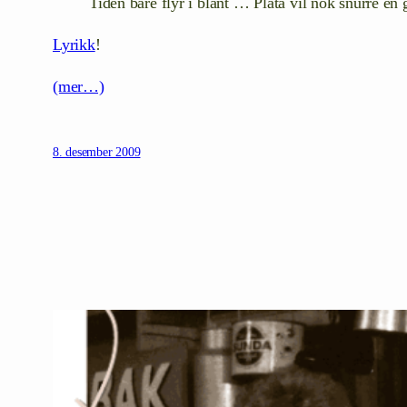
Tiden bare flyr i blant … Plata vil nok snurre en 
Lyrikk
!
(mer…)
8. desember 2009