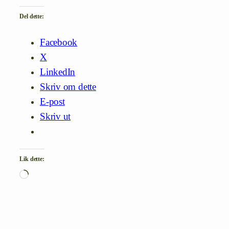
Del dette:
Facebook
X
LinkedIn
Skriv om dette
E-post
Skriv ut
Lik dette:
Laster
inn…