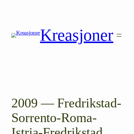
Hopp
til
innhold
Kreasjoner
2009 — Fredrikstad-
Sorrento-Roma-
Istria-Fredrikstad