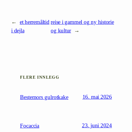
←
et herremåltid
reise i gammel og ny historie
i dejla
og kultur
→
FLERE INNLEGG
16. mai 2026
Bestemors gulrotkake
23. juni 2024
Focaccia