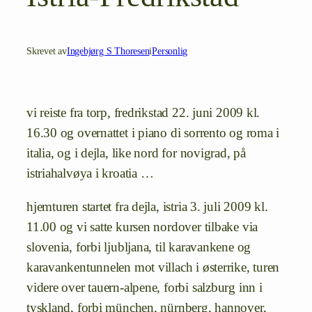
Skrevet av
Ingebjørg S Thoresen
i
Personlig
vi reiste fra torp, fredrikstad 22. juni 2009 kl.
16.30 og overnattet i piano di sorrento og roma i
italia, og i dejla, like nord for novigrad, på
istriahalvøya i kroatia …
hjemturen startet fra dejla, istria 3. juli 2009 kl.
11.00 og vi satte kursen nordover tilbake via
slovenia, forbi ljubljana, til karavankene og
karavankentunnelen mot villach i østerrike, turen
videre over tauern-alpene, forbi salzburg inn i
tyskland, forbi münchen, nürnberg, hannover,