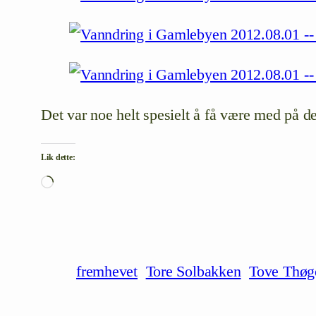
Det var noe helt spesielt å få være med på d
Lik dette:
Laster
inn…
fremhevet
Tore Solbakken
Tove Thøg