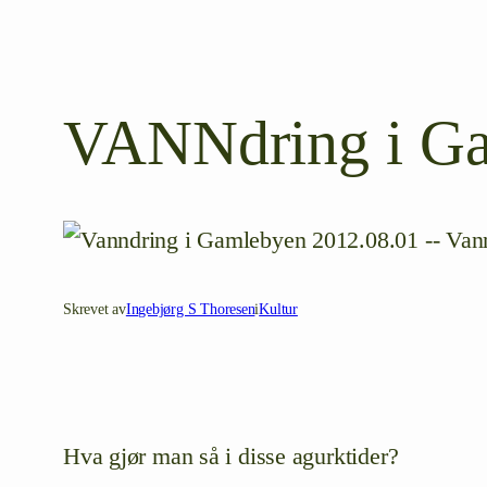
VANNdring i Ga
Skrevet av
Ingebjørg S Thoresen
i
Kultur
Hva gjør man så i disse agurktider?