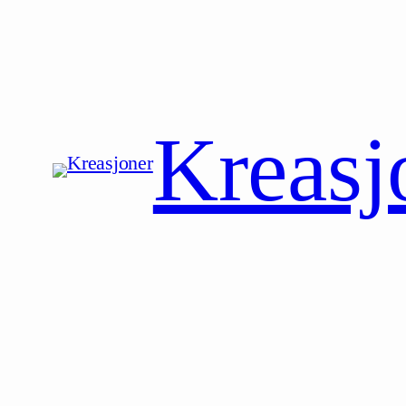
Hopp
til
innhold
Kreasj