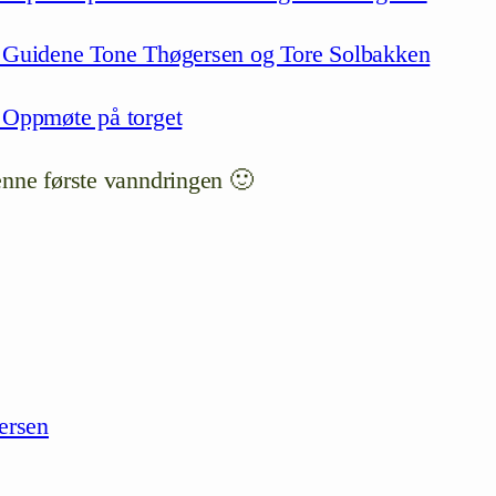
enne første vanndringen 🙂
ersen