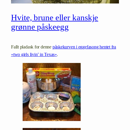
Hvite, brune eller kanskje
grønne påskeegg
Fallt pladask for denne
påskekurven i eggefasong hentet fra
«two girls livin’ in Texas»
.