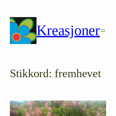
Hopp
til
innhold
Kreasjoner
Stikkord:
fremhevet