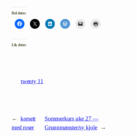
Del dette:
Lik dette:
twenty 11
←
korsett
Sommerkurs uke 27 —
med roser
Grunnmønster/sy kjole
→