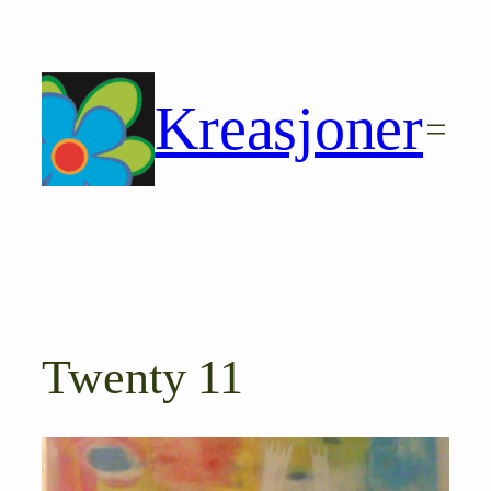
Hopp
til
innhold
Kreasjoner
Twenty 11