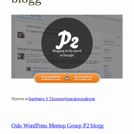
Skrevet av
Ingebjørg S Thoresen
i
Interaksjonsdesign
Oslo WordPress Meetup Group P2 blogg