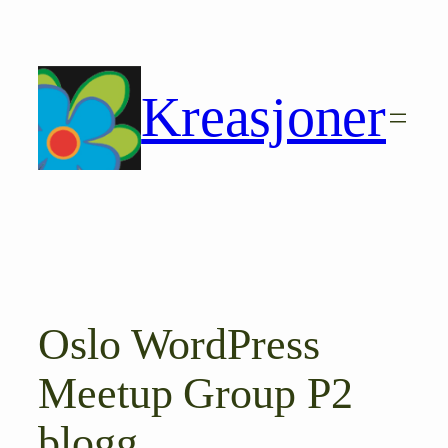
Hopp
til
innhold
Kreasjoner
Oslo WordPress
Meetup Group P2
blogg