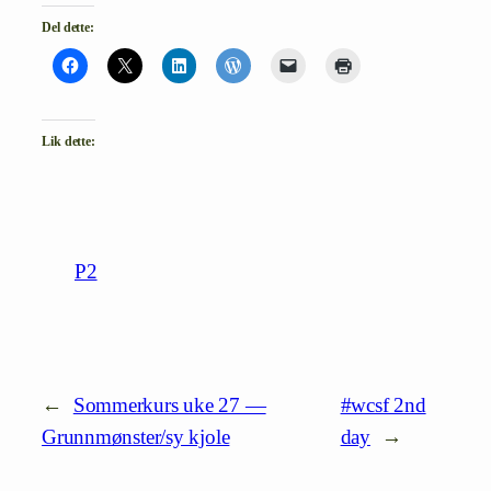
Del dette:
Lik dette:
P2
←
Sommerkurs uke 27 —
#wcsf 2nd
Grunnmønster/sy kjole
day
→