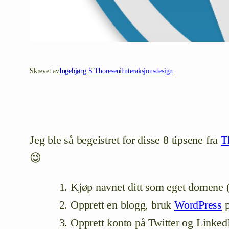
Skrevet av
Ingebjørg S Thoresen
i
Interaksjonsdesign
Jeg ble så begeistret for disse 8 tipsene fra
T
😉
Kjøp navnet ditt som eget domene 
Opprett en blogg, bruk
WordPress
p
Opprett konto på Twitter og LinkedI