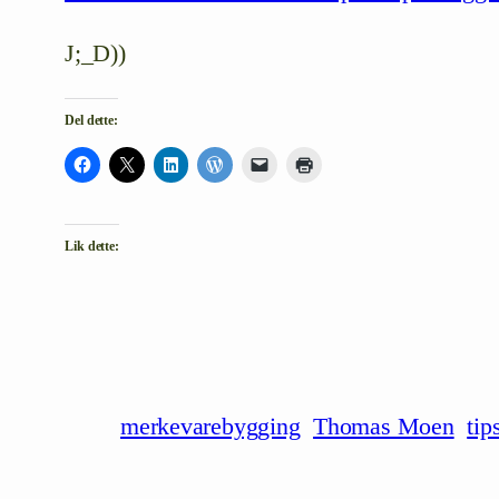
J;_D))
Del dette:
Lik dette:
merkevarebygging
Thomas Moen
tip