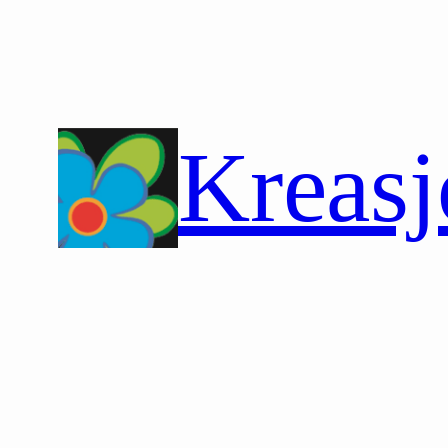
Hopp
til
innhold
Kreasj