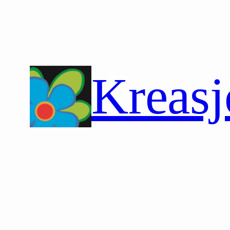
Hopp
til
innhold
Kreasj