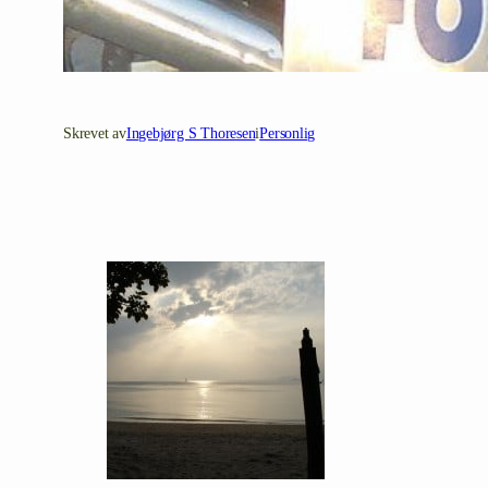
Skrevet av
Ingebjørg S Thoresen
i
Personlig