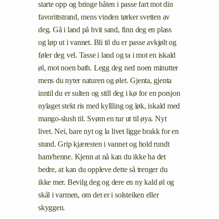
starte opp og bringe båten i passe fart mot din
favorittstrand, mens vinden tørker svetten av
deg. Gå i land på hvit sand, finn deg en plass
og løp ut i vannet. Bli til du er passe avkjølt og
føler deg vel. Tasse i land og ta i mot en iskald
øl, mot noen bath. Legg deg ned noen minutter
mens du nyter naturen og ølet. Gjenta, gjenta
inntil du er sulten og still deg i kø for en porsjon
nylaget stekt ris med kyllling og løk, iskald med
mango-slush til. Svøm en tur ut til øya. Nyt
livet. Nei, bare nyt og la livet ligge brakk for en
stund. Grip kjæresten i vannet og hold rundt
ham/henne. Kjenn at nå kan du ikke ha det
bedre, at kan du oppleve dette så trenger du
ikke mer. Bevilg deg og dere en ny kald øl og
skål i varmen, om det er i solsteiken eller
skyggen.