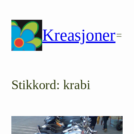
Hopp
til
innhold
Kreasjoner
Stikkord:
krabi