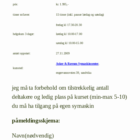
pris:
kr. 1.995,-
timer m/lærer:
15 timer (inkl. pauser lørdag og søndag)
fredag kl 17.30-20.30
helgekurs 3 dager:
lørdag kl 10.00-17.00
søndag kl 10.00-15.00
antatt oppstart:
27.11.2009
Asker & Bærum Symaskinsenter
,
kurssted:
engervannsveien 39, sandvika
jeg må ta forbehold om tilstrekkelig antall
deltakere og ledig plass på kurset (min-max 5-10)
du må ha tilgang på egen symaskin
påmeldingsskjema:
Navn
(nødvendig)