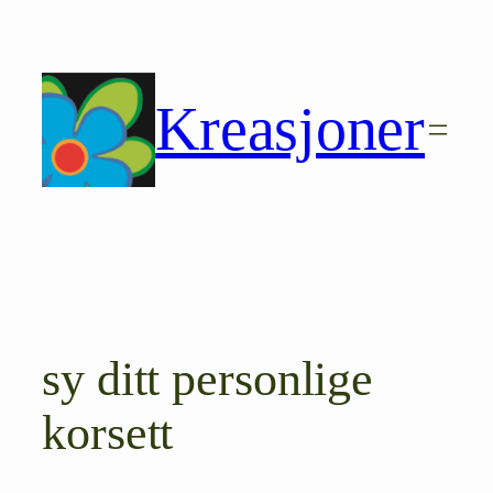
Hopp
til
innhold
Kreasjoner
sy ditt personlige
korsett