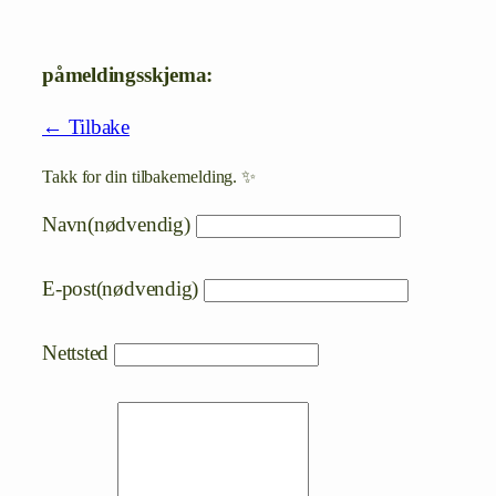
påmeldingsskjema:
← Tilbake
Takk for din tilbakemelding. ✨
Navn
(nødvendig)
E-post
(nødvendig)
Nettsted