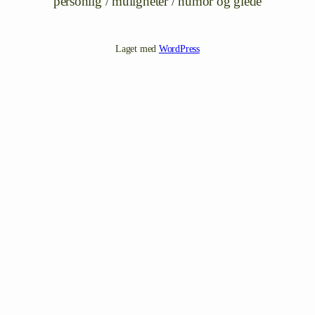
personlig / muligheter / humor og glede
Laget med
WordPress