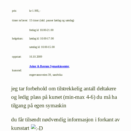
pris:
kr 1.995,-
timer m/lærer:
15 timer (inkl. pauser lørdag og søndag)
fredag kl 18.00-21.00
helgekurs:
lørdag kl 10.00-17.00
søndag kl 10.00-15.00
oppstart:
16.10.2009
Asker & Bærum Symaskinsenter
,
kurssted:
engervannsveien 39, sandvika
jeg tar forbehold om tilstrekkelig antall deltakere
og ledig plass på kurset (min-max 4-6) du må ha
tilgang på egen symaskin
du får tilsendt nødvendig informasjon i forkant av
kursstart