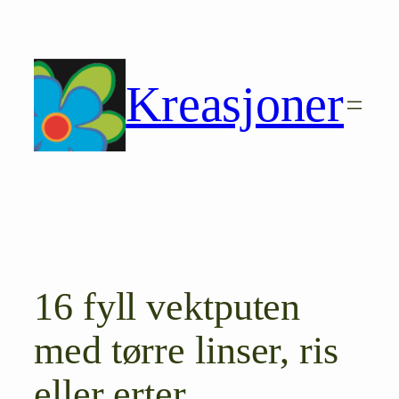
Hopp
til
innhold
Kreasjoner
16 fyll vektputen
med tørre linser, ris
eller erter