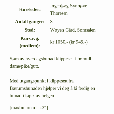
Ingebjørg Synnøve
Kursleder:
Thoresen
Antall ganger:
3
Sted:
Wøyen Gård, Sømsalen
Kursavg.
kr 1050,- (kr 945,-)
(medlem):
Søm av hverdagsbunad klippesett i bomull
dame/pike/gutt.
Med utgangspunkt i klippesett fra
Bærumsbunaden hjelper vi deg å få ferdig en
bunad i løpet av helgen.
[maxbutton id=»3″]