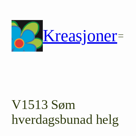
Hopp
til
innhold
Kreasjoner
V1513 Søm
hverdagsbunad helg