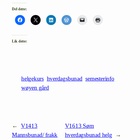
Del dette:
Lik dette:
helgekurs
hverdagsbunad
semesterinfo
wøyen gård
←
V1413
V1613 Søm
Mannsbunad/ frakk
hverdagsbunad helg
→