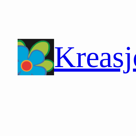
Hopp
til
innhold
Kreasj