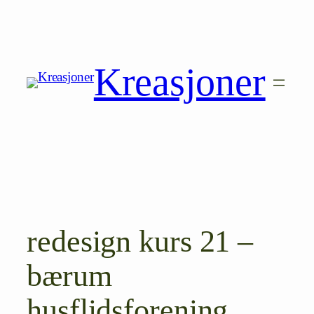
Hopp
til
innhold
Kreasjoner
redesign kurs 21 –
bærum
husflidsforening