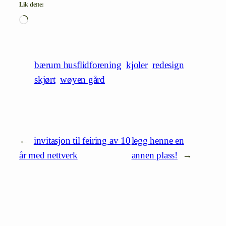
Lik dette:
Laster
inn…
bærum husflidforening
kjoler
redesign
skjørt
wøyen gård
←
invitasjon til feiring av 10
legg henne en
år med nettverk
annen plass!
→