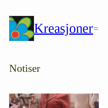
Hopp
til
innhold
Kreasjoner
Notiser