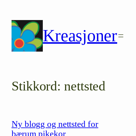
Hopp
til
innhold
Kreasjoner
Stikkord:
nettsted
Ny blogg og nettsted for
bærum pikekor