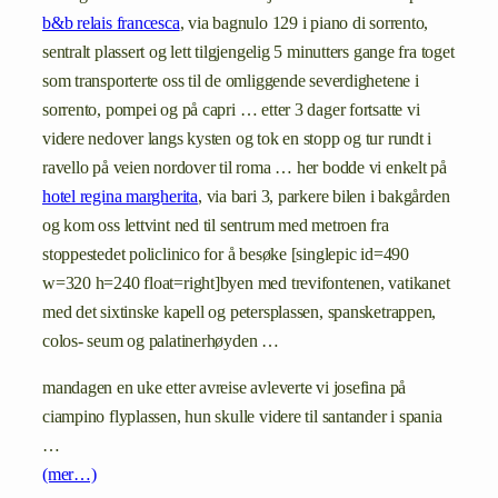
b&b relais francesca
, via bagnulo 129 i piano di sorrento,
sentralt plassert og lett tilgjengelig 5 minutters gange fra toget
som transporterte oss til de omliggende severdighetene i
sorrento, pompei og på capri … etter 3 dager fortsatte vi
videre nedover langs kysten og tok en stopp og tur rundt i
ravello på veien nordover til roma … her bodde vi enkelt på
hotel regina margherita
, via bari 3, parkere bilen i bakgården
og kom oss lettvint ned til sentrum med metroen fra
stoppestedet policlinico for å besøke [singlepic id=490
w=320 h=240 float=right]byen med trevifontenen, vatikanet
med det sixtinske kapell og petersplassen, spansketrappen,
colos- seum og palatinerhøyden …
mandagen en uke etter avreise avleverte vi josefina på
ciampino flyplassen, hun skulle videre til santander i spania
…
(mer…)