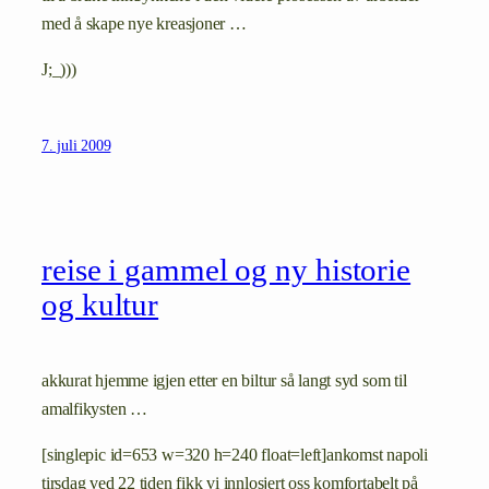
med å skape nye kreasjoner …
J;_)))
7. juli 2009
reise i gammel og ny historie
og kultur
akkurat hjemme igjen etter en biltur så langt syd som til
amalfikysten …
[singlepic id=653 w=320 h=240 float=left]ankomst napoli
tirsdag ved 22 tiden fikk vi innlosjert oss komfortabelt på