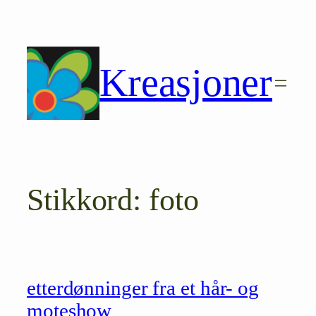
Hopp
til
innhold
Kreasjoner
Stikkord:
foto
etterdønninger fra et hår- og
moteshow