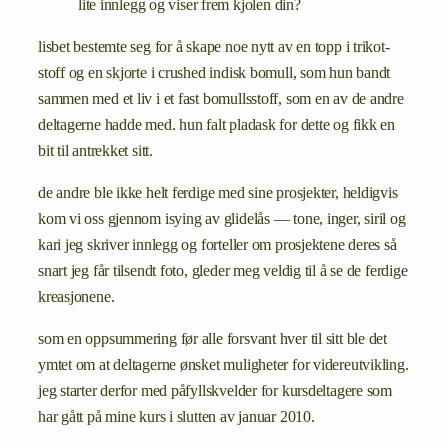
lite innlegg og viser frem kjolen din?
lisbet bestemte seg for å skape noe nytt av en topp i trikot-
stoff og en skjorte i crushed indisk bomull, som hun bandt
sammen med et liv i et fast bomullsstoff, som en av de andre
deltagerne hadde med. hun falt pladask for dette og fikk en
bit til antrekket sitt.
de andre ble ikke helt ferdige med sine prosjekter, heldigvis
kom vi oss gjennom isying av glidelås — tone, inger, siril og
kari jeg skriver innlegg og forteller om prosjektene deres så
snart jeg får tilsendt foto, gleder meg veldig til å se de ferdige
kreasjonene.
som en oppsummering før alle forsvant hver til sitt ble det
ymtet om at deltagerne ønsket muligheter for videreutvikling.
jeg starter derfor med påfyllskvelder for kursdeltagere som
har gått på mine kurs i slutten av januar 2010.