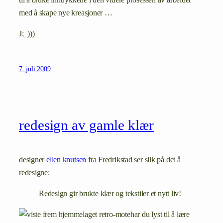
til å bruke inntrykkene i den videre prosessen av arbeidet
med å skape nye kreasjoner …
J;_)))
7. juli 2009
redesign av gamle klær
designer
ellen knutsen
fra Fredrikstad ser slik på det å
redesigne:
Redesign gir brukte klær og tekstiler et nytt liv!
har du lyst til å lære