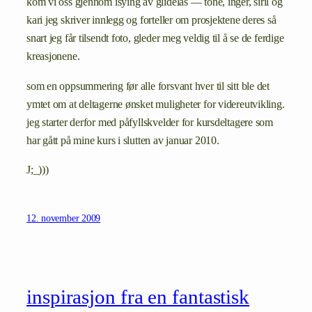
kom vi oss gjennom isying av glidelås — tone, inger, siril og
kari jeg skriver innlegg og forteller om prosjektene deres så
snart jeg får tilsendt foto, gleder meg veldig til å se de ferdige
kreasjonene.
som en oppsummering før alle forsvant hver til sitt ble det
ymtet om at deltagerne ønsket muligheter for videreutvikling.
jeg starter derfor med påfyllskvelder for kursdeltagere som
har gått på mine kurs i slutten av januar 2010.
J;_)))
12. november 2009
inspirasjon fra en fantastisk