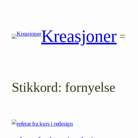
Hopp
til
innhold
Kreasjoner
Stikkord:
fornyelse