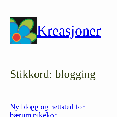
Hopp
til
innhold
Kreasjoner
Stikkord:
blogging
Ny blogg og nettsted for
bærum pikekor