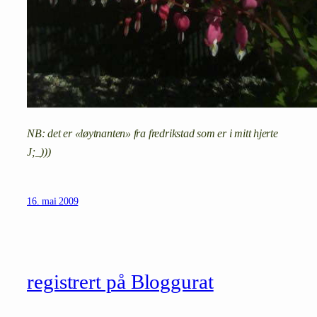
NB: det er «løytnanten» fra fredrikstad som er i mitt hjerte
J;_)))
16. mai 2009
registrert på Bloggurat