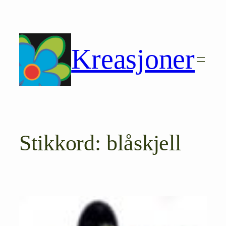
Hopp
til
innhold
Kreasjoner
Stikkord:
blåskjell