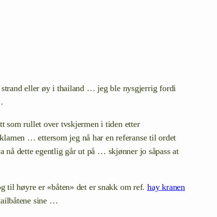
 strand eller øy i thailand … jeg ble nysgjerrig fordi
…
tt som rullet over tvskjermen i tiden etter
eklamen … ettersom jeg nå har en referanse til ordet
a nå dette egentlig går ut på … skjønner jo såpass at
g til høyre er «båten» det er snakk om ref.
hay kranen
gtailbåtene sine …