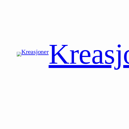
Hopp
til
innhold
Kreasj