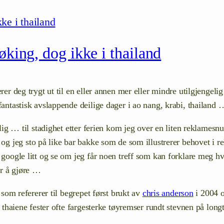
øking, dog ikke i thailand
rer deg trygt ut til en eller annen mer eller mindre utilgjengelig
 fantastisk avslappende deilige dager i ao nang, krabi, thailand 
tlig … til stadighet etter ferien kom jeg over en liten reklamesnu
og jeg sto på like bar bakke som de som illustrerer behovet i r
å google litt og se om jeg får noen treff som kan forklare meg hv
er å gjøre …
som refererer til begrepet først brukt av
chris anderson
i 2004 o
e, thaiene fester ofte fargesterke tøyremser rundt stevnen på lon