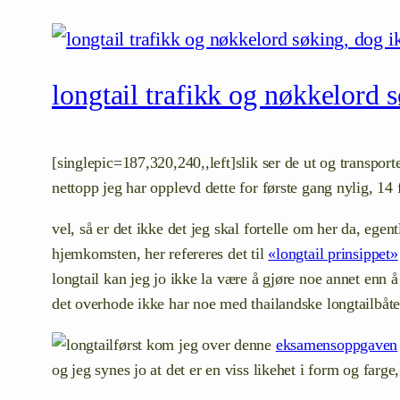
longtail trafikk og nøkkelord s
[singlepic=187,320,240,,left]slik ser de ut og transporte
nettopp jeg har opplevd dette for første gang nylig, 14
vel, så er det ikke det jeg skal fortelle om her da, egen
hjemkomsten, her refereres det til
«longtail prinsippet»
longtail kan jeg jo ikke la være å gjøre noe annet enn 
det overhode ikke har noe med thailandske longtailbåt
først kom jeg over denne
eksamensoppgaven
og jeg synes jo at det er en viss likehet i form og farg