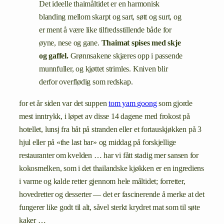
Det ideelle thaimåltidet er en harmonisk
blanding mellom skarpt og sart, søtt og surt, og
er ment å være like tilfredsstillende både for
øyne, nese og gane.
Thaimat spises med skje
og gaffel.
Grønnsakene skjæres opp i passende
munnfuller, og kjøttet strimles. Kniven blir
derfor overflødig som redskap.
for et år siden var det suppen
tom yam goong
som gjorde
mest inntrykk, i løpet av disse 14 dagene med frokost på
hotellet, lunsj fra båt på stranden eller et fortauskjøkken på 3
hjul eller på «the last bar» og middag på forskjellige
restauranter om kvelden … har vi fått stadig mer sansen for
kokosmelken, som i det thailandske kjøkken er en ingrediens
i varme og kalde retter gjennom hele måltidet; forretter,
hovedretter og desserter — det er fascinerende å merke at det
fungerer like godt til alt, såvel sterkt krydret mat som til søte
kaker …