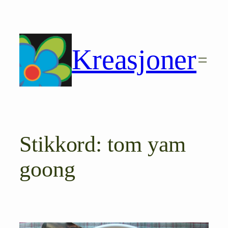
Hopp
til
innhold
Kreasjoner
Stikkord:
tom yam
goong