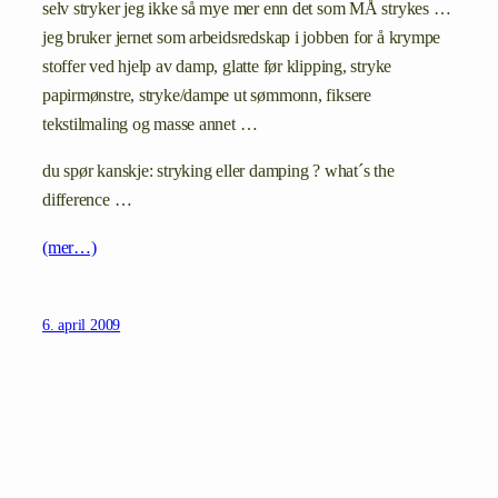
selv stryker jeg ikke så mye mer enn det som MÅ strykes …
jeg bruker jernet som arbeidsredskap i jobben for å krympe
stoffer ved hjelp av damp, glatte før klipping, stryke
papirmønstre, stryke/dampe ut sømmonn, fiksere
tekstilmaling og masse annet …
du spør kanskje: stryking eller damping ? what´s the
difference …
(mer…)
6. april 2009