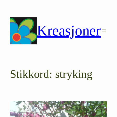
Hopp
til
innhold
Kreasjoner
Stikkord:
stryking