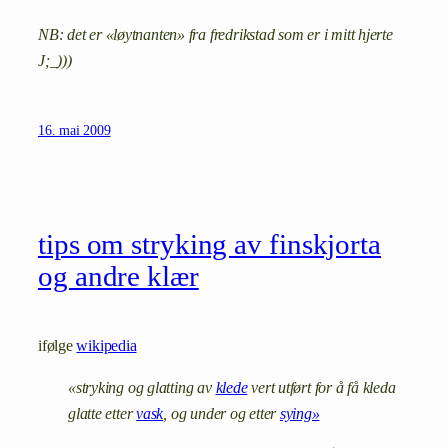
NB: det er «løytnanten» fra fredrikstad som er i mitt hjerte
J;_)))
16. mai 2009
tips om stryking av finskjorta
og andre klær
ifølge
wikipedia
«stryking og glatting av
klede
vert utført for å få kleda
glatte etter
vask
, og under og etter
sying»