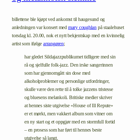
billettene ble kjøpt ved ankomst til haugesund og
anledningen var konsert med
mary coughlan
på staalehuset
torsdag kl. 20.00, nok et nytt bekjentskap med en kvinnelig
artist som ifølge
arrangøren
;
har gledet Sildajazzpublikumet tidligere med sin
rå og sjelfulle folk-jazz. Den irske sangerinnen
som har gjennomgått sin dose med
alkoholproblemer og personlige utfordringer,
skulle være den rette til å tolke jazzens tristesse
og bluesens melankoli. Britiske medier skriver
at hennes siste utgivelse «House of Ill Repute»
er et mørkt, men vakkert album som vitner om
en ny start og et oppgjør med en stormfull fortid
– en prosess som har ført til hennes beste
utgivelse så langt.