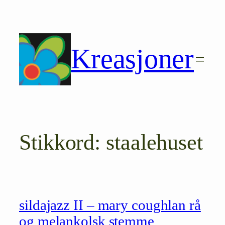
Hopp
til
innhold
Kreasjoner
Stikkord:
staalehuset
sildajazz II – mary coughlan rå
og melankolsk stemme