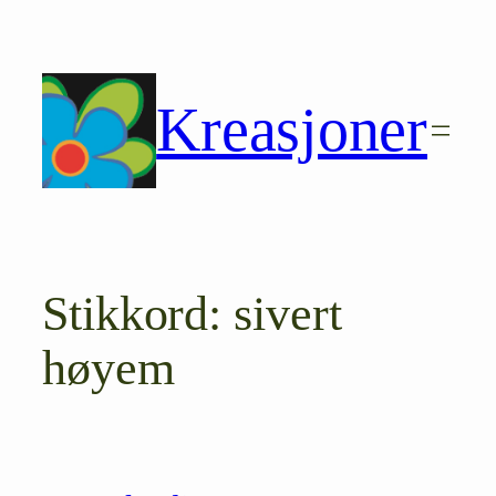
Hopp
til
innhold
Kreasjoner
Stikkord:
sivert
høyem