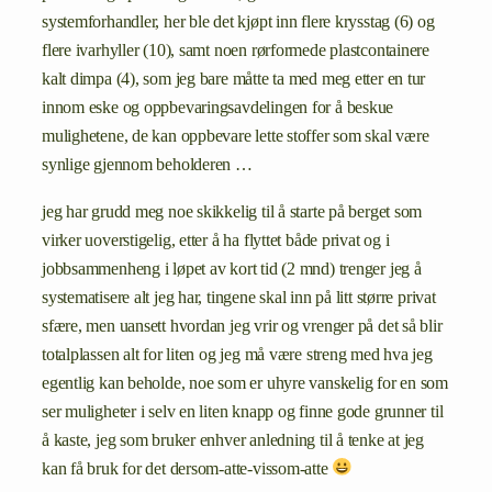
systemforhandler, her ble det kjøpt inn flere krysstag (6) og
flere ivarhyller (10), samt noen rørformede plastcontainere
kalt dimpa (4), som jeg bare måtte ta med meg etter en tur
innom eske og oppbevaringsavdelingen for å beskue
mulighetene, de kan oppbevare lette stoffer som skal være
synlige gjennom beholderen …
jeg har grudd meg noe skikkelig til å starte på berget som
virker uoverstigelig, etter å ha flyttet både privat og i
jobbsammenheng i løpet av kort tid (2 mnd) trenger jeg å
systematisere alt jeg har, tingene skal inn på litt større privat
sfære, men uansett hvordan jeg vrir og vrenger på det så blir
totalplassen alt for liten og jeg må være streng med hva jeg
egentlig kan beholde, noe som er uhyre vanskelig for en som
ser muligheter i selv en liten knapp og finne gode grunner til
å kaste, jeg som bruker enhver anledning til å tenke at jeg
kan få bruk for det dersom-atte-vissom-atte