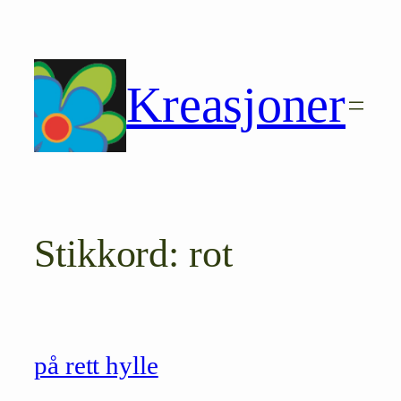
Hopp
til
innhold
Kreasjoner
Stikkord:
rot
på rett hylle