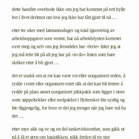
dette handler overhode ikke om jeg har kommet på rett hylle
her i livet derimot om hva jeg ikke har fått gjort til nå …
etter tre uker med latmannsdager og total ignorering av
arbeidsoppgaver som venter, har nå arbeidslysten kommet
over meg og selv om jeg fremdeles har «ferie» føler jeg at
jeg må lette litt på alt jeg har på «to do» listen som bare
skriker etter å bli gjort …
det er snakk om at rot kan være rot eller uorganisert orden, å
rydde i rotet eller organisere rotet slik at det kan bli lettere å
rydde på plass annet uorganisert pikkpakk som ligger i store
sorte søppelsekker eller nedpakket i flytteesker lite synlig og
lite tilgjengelig, for hvor er det jeg trenger når jeg bare må ha
det …
etter mye akk og ve og en del tankevirksomhet, som gikk ut
på å få et grep om logistikken, gikk ferden til en stor