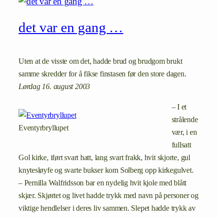
det var en gang …
Uten at de visste om det, hadde brud og brudgom brukt
samme skredder for å fikse finstasen før den store dagen.
Lørdag 16. august 2003
– I et
strålende
Eventyrbryllupet
vær, i en
fullsatt
Gol kirke, iført svart hatt, lang svart frakk, hvit skjorte, gul
knytesløyfe og svarte bukser kom Solberg opp kirkegulvet.
– Pernilla Walfridsson bar en nydelig hvit kjole med blått
skjær. Skjørtet og livet hadde trykk med navn på personer og
viktige hendlelser i deres liv sammen. Slepet hadde trykk av