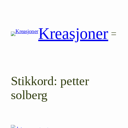
Hopp
til
innhold
Kreasjoner
Stikkord:
petter
solberg