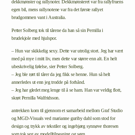
dekkmønster og rallynoter. Dekkmønsteret var fra rallyfruens
egen bil, mens rallynotene var fra det første rallyet
brudgommen vant i Australia.
Petter Solberg tok til tårene da han så sin Pernilla i
brudekjole med hjulspor.
– Hun var skikkelig sexy. Dette var utrolig stort. Jeg har vært
med på mye i mitt liv, men dette var større enn alt. En helt
ubeskrivelig følelse, sier Petter Solberg.
– Jeg ble rørt til tårer da jeg fikk se henne. Hun så helt
annerledes ut enn jeg trodde på forhånd.
– Jeg har gledet meg lenge til å se ham. Han var veldig flott,
skrøt Pernilla Walfridsson.
antrekken kom til gjennom et samarbeid mellom Graf Studio
og MGD-Visuals ved marianne guriby dahl som stod for
design og trykk av tekstiler og ingebjørg synnøve thoresen
som tok seg av modelltilpasning og søm.