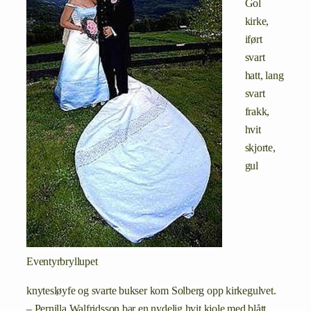
Gol
kirke,
iført
svart
hatt, lang
svart
frakk,
hvit
skjorte,
gul
Eventyrbryllupet
knytesløyfe og svarte bukser kom Solberg opp kirkegulvet.
– Pernilla Walfridsson bar en nydelig hvit kjole med blått