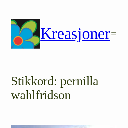
Hopp
til
innhold
Kreasjoner
Stikkord:
pernilla
wahlfridson