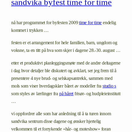
sandvika byfest time for time
nå har programmet for byfesten 2009
time for time
endelig
kommet i trykken …
festen er et arrangement for hele familien, barn, ungdom og
voksne, ta en titt på hva som skjer i dagene 28.-30. august …
etter et produktivt planleggingsmøte med de andre deltagerne
i dag hvor detaljer ble diskutert og avklart, ser jeg frem til å
presentere 4 nye brud- og selskapsantrekk, sammen med
mols som viser hverdagsklær båret av modeller fra
studio s
som styles av lærlinger fra
på håret
frisør- og hudpleieinstitutt
…
vi oppfordrer alle som har anledning til å ta turen innom
sandvika sentrum disse dagene og ønsker hjertelig
velkommen til et forrykende «hår- og moteshow» foran