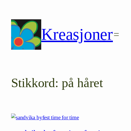
Hopp
til
innhold
Kreasjoner
Stikkord:
på håret